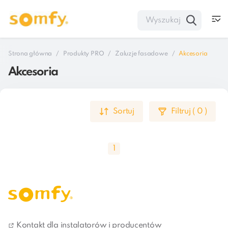
Strona główna
Produkty PRO
Żaluzje fasadowe
Akcesoria
Akcesoria
Sortuj
Filtruj
(
0
)
1
Montaż żaluzji fasadowych z napędem elektrycznym to 
pierwszy krok w stronę uczynienia życia w domu 
Kontakt dla instalatorów i producentów