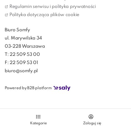
przyjemniejszym i wygodniejszym. Jeśli podłączysz je 
Regulamin serwisu i polityka prywatności
do inteligentnego systemu zarządzania domem, 
Polityka dotycząca plików cookie
będziesz chronić swoją prywatność i zapewnisz sobie 
optymalny komfort wizualny.
Biuro Somfy
ul. Marywilska 34
03-228 Warszawa
T: 22 509 53 00
F: 22 509 53 01
biuro@somfy.pl
Powered by B2B platform
Kategorie
Zaloguj się