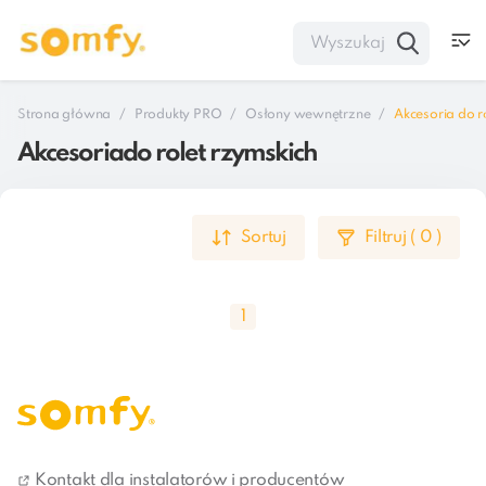
Strona główna
Produkty PRO
Osłony wewnętrzne
Akcesoria do r
Akcesoriado rolet rzymskich
Sortuj
Filtruj
(
0
)
1
Akcesoria do rolet rzymskich
Kontakt dla instalatorów i producentów