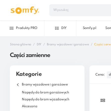
Produkty PRO
DIY
Somfy.pl
Som
Strona główna
DIY
Bramy wjazdowe i garażowe
Części ser
Części zamienne
Kategorie
Cena:
d
Bramy wjazdowe i garażowe
Napędy do bram garażowych
Napędy do bram wjazdowych
Akcesoria