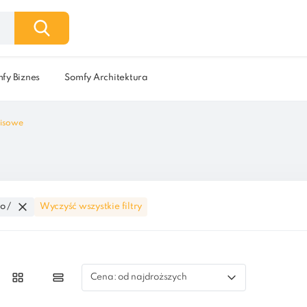
fy Biznes
Somfy Architektura
wisowe
o /
Wyczyść wszystkie filtry
Cena: od najdroższych