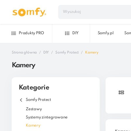
Produkty PRO
DIY
Somfy.pl
Som
Strona główna
DIY
Somfy Protect
Kamery
Kamery
Kategorie
Somfy Protect
Zestawy
Systemy zintegrowane
Kamery