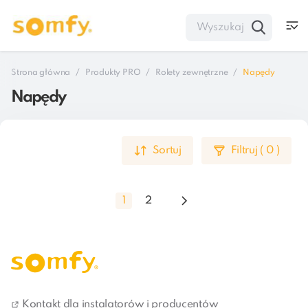
Strona główna
Produkty PRO
Rolety zewnętrzne
Napędy
Napędy
Sortuj
Filtruj
(
0
)
1
2
Montaż rolet z napędem elektrycznym to pierwszy krok 
w stronę uczynienia życia w domu prostszym i 
Kontakt dla instalatorów i producentów