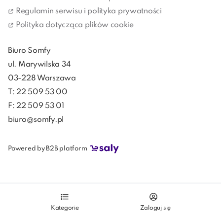
wygodniejszym. Są dodatkową warstwą izolującą, 
Regulamin serwisu i polityka prywatności
utrudniają włamania, doskonale chronią przed 
Polityka dotycząca plików cookie
słońcem i całkowicie zaciemniają sypialnię. Dzięki 
podłączeniu ich do intelignetnego systemu zarządzania 
Biuro Somfy
domem, wyeliminujesz zbędne obowiązki
ul. Marywilska 34
03-228 Warszawa
T: 22 509 53 00
F: 22 509 53 01
biuro@somfy.pl
Powered by B2B platform
Kategorie
Zaloguj się