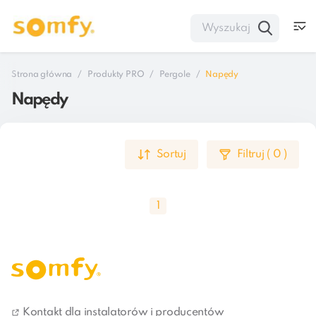
Strona główna
Produkty PRO
Pergole
Napędy
Napędy
Sortuj
Filtruj
(
0
)
1
Napędzana elektrycznie pergola to pierwszy krok w 
stronę uczynienia życia w domu wygodniejszym. Jeśli 
Kontakt dla instalatorów i producentów