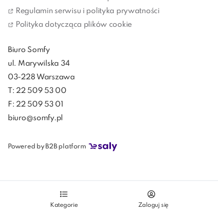
podłączysz ją do inteligentnego systemu zarządzania 
Regulamin serwisu i polityka prywatności
domem, dodasz do swojego domu dodatkowy pokój, z 
Polityka dotycząca plików cookie
którego będziesz mógł korzystać przez cały rok.
Biuro Somfy
ul. Marywilska 34
03-228 Warszawa
T: 22 509 53 00
F: 22 509 53 01
biuro@somfy.pl
Powered by B2B platform
Kategorie
Zaloguj się