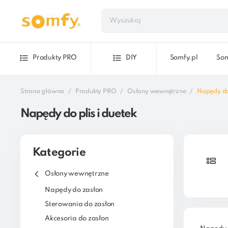
Produkty PRO
DIY
Somfy.pl
Som
Strona główna
Produkty PRO
Osłony wewnętrzne
Napędy do 
Napędy do plis i duetek
Kategorie
Osłony wewnętrzne
Napędy do zasłon
Sterowania do zasłon
Akcesoria do zasłon