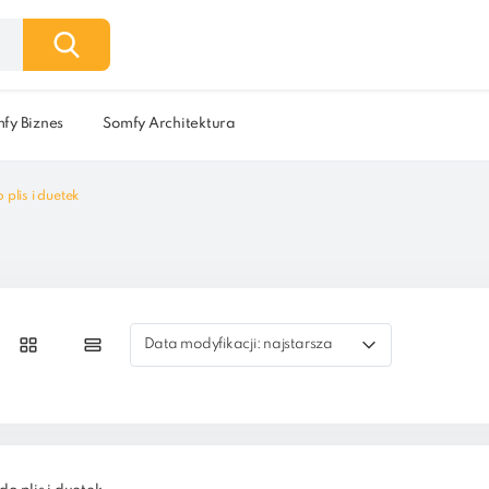
fy Biznes
Somfy Architektura
plis i duetek
Data modyfikacji: najstarsza