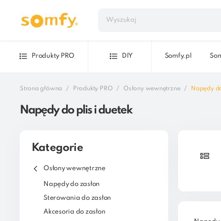
Produkty PRO
DIY
Somfy.pl
Som
Strona główna
Produkty PRO
Osłony wewnętrzne
Napędy do 
Napędy do plis i duetek
Kategorie
Osłony wewnętrzne
Napędy do zasłon
Sterowania do zasłon
Akcesoria do zasłon