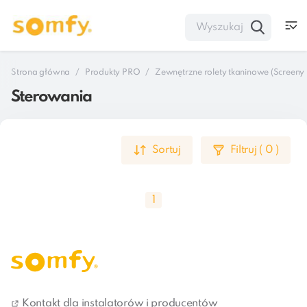
Strona główna
Produkty PRO
Zewnętrzne rolety tkaninowe (Screeny 
Sterowania
Sortuj
Filtruj
(
0
)
1
Montaż osłon zewnętrznych z napędem elektrycznym 
to pierwszy krok w stronę uczynienia życia w domu 
Kontakt dla instalatorów i producentów