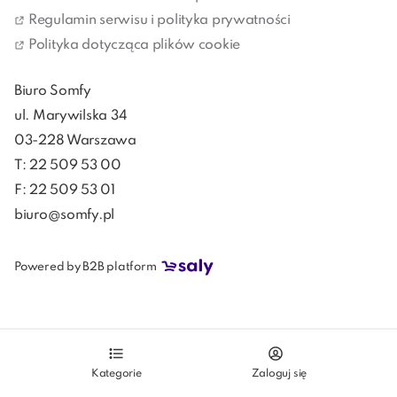
przyjemniejszym i wygodniejszym. Jeśli podłączysz je 
Regulamin serwisu i polityka prywatności
do inteligentnego systemu zarządzania domem, 
Polityka dotycząca plików cookie
będziesz zawsze czuć się komfortowo w swoim domu, 
chroniąc się przed spojrzeniami ciekawskich.
Biuro Somfy
ul. Marywilska 34
03-228 Warszawa
T: 22 509 53 00
F: 22 509 53 01
biuro@somfy.pl
Powered by B2B platform
Kategorie
Zaloguj się