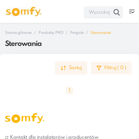
Strona główna
Produkty PRO
Pergole
Sterowania
Sterowania
Sortuj
Filtruj
(
0
)
1
Napędzana elektrycznie pergola to pierwszy krok w 
stronę uczynienia życia w domu wygodniejszym. Jeśli 
Kontakt dla instalatorów i producentów