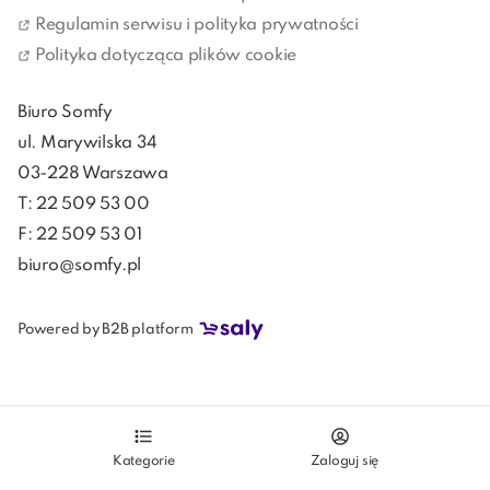
podłączysz ją do inteligentnego systemu zarządzania 
Regulamin serwisu i polityka prywatności
domem, dodasz do swojego domu dodatkowy pokój, z 
Polityka dotycząca plików cookie
którego będziesz mógł korzystać przez cały rok.
Biuro Somfy
ul. Marywilska 34
03-228 Warszawa
T: 22 509 53 00
F: 22 509 53 01
biuro@somfy.pl
Powered by B2B platform
Kategorie
Zaloguj się