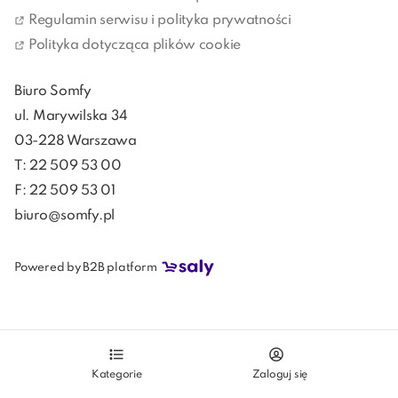
wygodniejszym. Jeśli podłączysz je do inteligentnego 
Regulamin serwisu i polityka prywatności
systemu zarządzania domem, zapewnisz sobie 
Polityka dotycząca plików cookie
bezproblemowy i bezpieczny dostęp do wnętrza 
domu.
Biuro Somfy
ul. Marywilska 34
03-228 Warszawa
T: 22 509 53 00
F: 22 509 53 01
biuro@somfy.pl
Powered by B2B platform
Kategorie
Zaloguj się