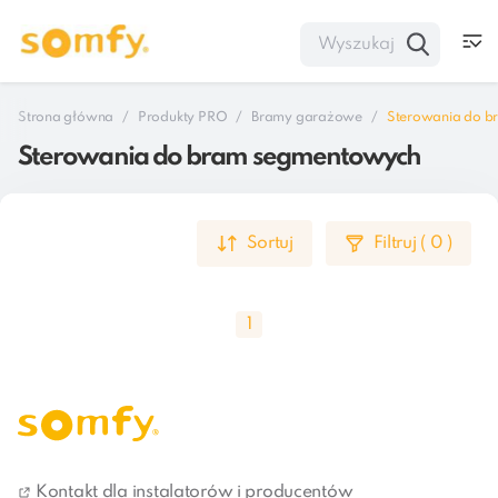
Strona główna
Produkty PRO
Bramy garażowe
Sterowania do 
Sterowania do bram segmentowych
Sortuj
Filtruj
(
0
)
1
Montaż bramy garażowej z napędem elektrycznym to 
pierwszy krok w stronę uczynienia życia znacznie 
Kontakt dla instalatorów i producentów