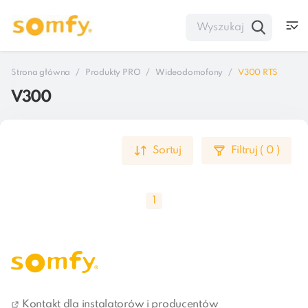
Strona główna
Produkty PRO
Wideodomofony
V300 RTS
V300
Sortuj
Filtruj
(
0
)
1
Wideodomofony Somfy zabezpieczają dostęp do 
Twojego domu. Sprawdź tożsamość swoich gości i 
Kontakt dla instalatorów i producentów