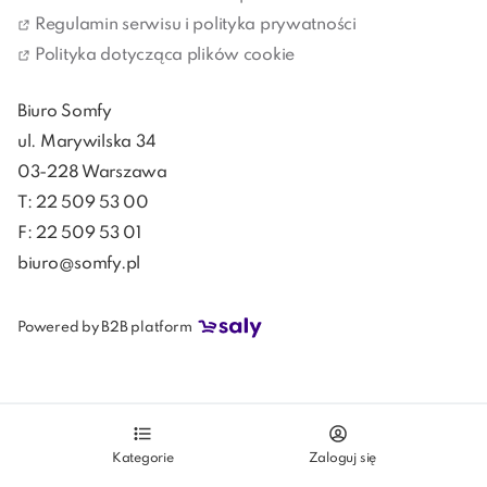
decyduj kogo wpuszczasz!
Regulamin serwisu i polityka prywatności
Polityka dotycząca plików cookie
Biuro Somfy
ul. Marywilska 34
03-228 Warszawa
T: 22 509 53 00
F: 22 509 53 01
biuro@somfy.pl
Powered by B2B platform
Kategorie
Zaloguj się