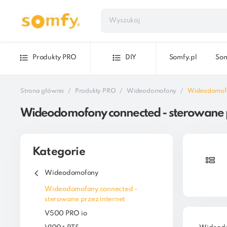
Produkty PRO
DIY
Somfy.pl
Som
Strona główna
Produkty PRO
Wideodomofony
Wideodomofon
Wideodomofony connected - sterowane p
Kategorie
Wideodomofony
Wideodomofony connected -
sterowane przez internet
V500 PRO io