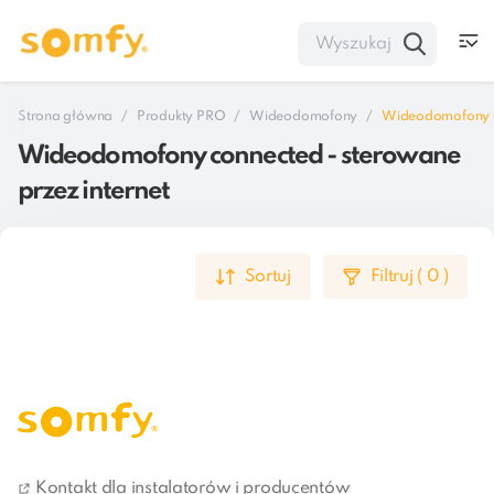
Strona główna
Produkty PRO
Wideodomofony
Wideodomofony co
Wideodomofony connected - sterowane
przez internet
Sortuj
Filtruj
(
0
)
1
Kontakt dla instalatorów i producentów
Wideodomofony connected - sterowane przez internet