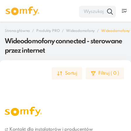
Strona główna
Produkty PRO
Wideodomofony
Wideodomofony co
Wideodomofony connected - sterowane
przez internet
Sortuj
Filtruj
(
0
)
1
Kontakt dla instalatorów i producentów
Wideodomofony connected - sterowane przez internet