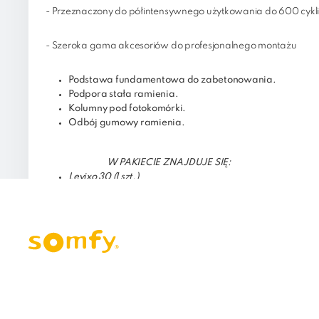
- Przeznaczony do półintensywnego użytkowania do 600 cykli
- Szeroka gama akcesoriów do profesjonalnego montażu
Podstawa fundamentowa do zabetonowania.
Podpora stała ramienia.
Kolumny pod fotokomórki.
Odbój gumowy ramienia.
W PAKIECIE ZNAJDUJE SIĘ:
Levixo 30 (1 szt.)
Centralka Levixo 30 RTS (1 szt.)