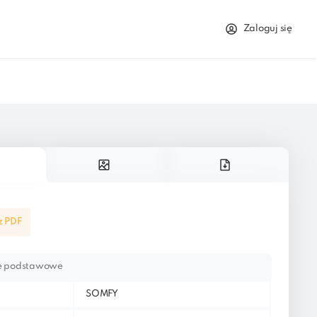
Zaloguj się
z PDF
je podstawowe
t
SOMFY