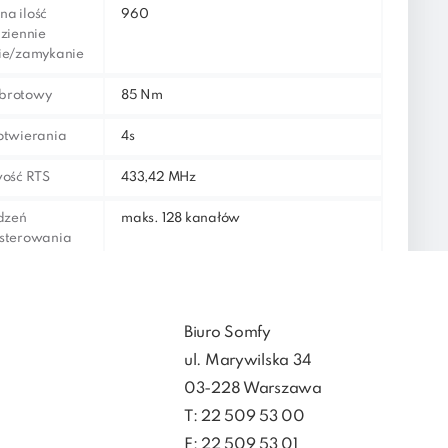
a ilość
960
dziennie
ie/zamykanie
brotowy
85 Nm
otwierania
4s
wość RTS
433,42 MHz
ądzeń
maks. 128 kanałów
 sterowania
h do
 w
chrony
IP 44
Biuro Somfy
ul. Marywilska 34
pracy
od -20°C do +60°C
03-228 Warszawa
ne długości
3m
T: 22 509 53 00
F: 22 509 53 01