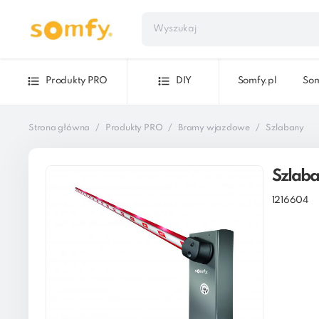
Produkty PRO
DIY
Somfy.pl
Som
Strona główna
Produkty PRO
Bramy wjazdowe
Szlabany
Szlaba
1216604