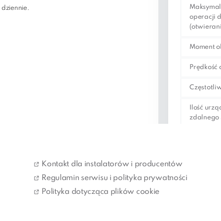
Maksymaln
 dziennie.
operacji 
(otwieran
Moment o
Prędkość 
Częstotli
Ilość urz
zdalnego
możliwyc
zapisania
Stopień o
Kontakt dla instalatorów i producentów
Regulamin serwisu i polityka prywatności
Warunki 
Polityka dotycząca plików cookie
Maksymal
ramienia