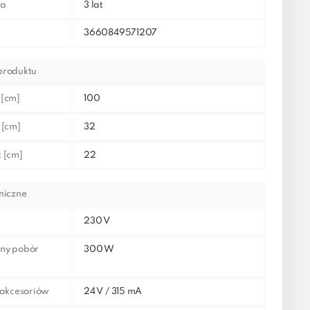
ja
3 lat
3660849571207
produktu
 [cm]
100
 [cm]
32
 [cm]
22
niczne
230 V
ny pobór
300 W
 akcesoriów
24 V / 315 mA