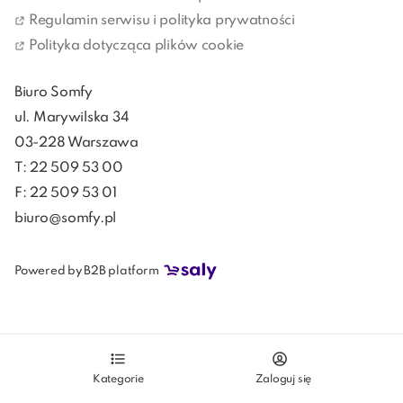
Przykro nam, ale obecnie nie
Regulamin serwisu i polityka prywatności
mamy produktów w tej kategorii
Polityka dotycząca plików cookie
Przejdź do innej kategorii lub wyszukaj
produkt w wyszukiwarce
Biuro Somfy
ul. Marywilska 34
03-228 Warszawa
T: 22 509 53 00
F: 22 509 53 01
biuro@somfy.pl
Sterowania do plis i duetek
Powered by B2B platform
Kategorie
Zaloguj się