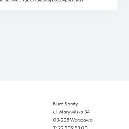
ość swoich gości i decyduj kogo wpuszczasz!
Biuro Somfy
ul. Marywilska 34
03-228 Warszawa
T: 22 509 53 00