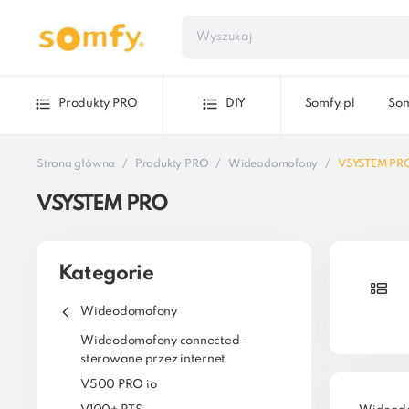
Produkty PRO
DIY
Somfy.pl
Som
Strona główna
Produkty PRO
Wideodomofony
VSYSTEM PR
VSYSTEM PRO
Kategorie
Wideodomofony
Wideodomofony connected -
sterowane przez internet
V500 PRO io