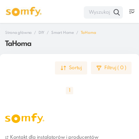
Strona główna
DIY
Smart Home
TaHoma
TaHoma
Sortuj
Filtruj
(
0
)
1
TaHoma
Kontakt dla instalatorów i producentów