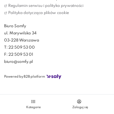
uwolnij się od powtarzalnych, codziennych czynności.
Regulamin serwisu i polityka prywatności
Polityka dotycząca plików cookie
Biuro Somfy
ul. Marywilska 34
03-228 Warszawa
T: 22 509 53 00
F: 22 509 53 01
biuro@somfy.pl
Powered by B2B platform
Kategorie
Zaloguj się