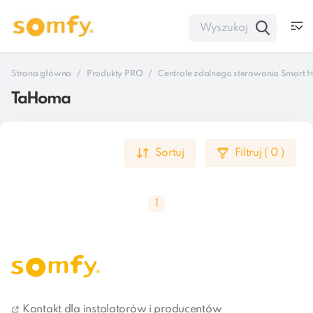
Strona główna
Produkty PRO
Centrale zdalnego sterowania Smart
TaHoma
Sortuj
Filtruj
(
0
)
1
Połącz swoje urządzenia domowe w jeden system 
dzięki centrali TaHoma. Steruj domem przez internet i 
Kontakt dla instalatorów i producentów