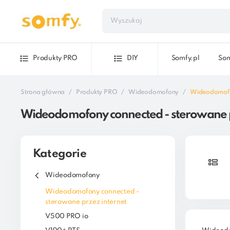
Produkty PRO
DIY
Somfy.pl
Som
Strona główna
Produkty PRO
Wideodomofony
Wideodomofon
Wideodomofony connected - sterowane p
Kategorie
Wideodomofony
Wideodomofony connected -
sterowane przez internet
V500 PRO io