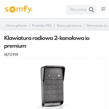
Strona główna
Produkty PRO
Bramy garażowe
Sterowania do 
Klawiatura radiowa 2-kanałowa io
premium
1870919