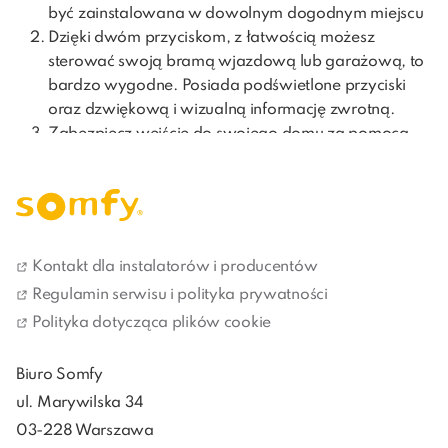
być zainstalowana w dowolnym dogodnym miejscu
Dzięki dwóm przyciskom, z łatwością możesz
sterować swoją bramą wjazdową lub garażową, to
bardzo wygodne. Posiada podświetlone przyciski
oraz dzwiękową i wizualną informację zwrotną.
Zabezpiecz wejście do swojego domu za pomocą
kodu zawierającego od 4 do 6 cyfr
Klawiatura jest zaprojektowana z myślą o ekologii,
do jej produkcji został zastosowany plastik z
recyklingu, aby zmniejszyć negatywny wpływ na
środowisko
Kontakt dla instalatorów i producentów
Wytrzymała i nowoczesna metalowa obudowa
Regulamin serwisu i polityka prywatności
chroni przed wandalizmem i wpływem pogody
Polityka dotycząca plików cookie
Biuro Somfy
ul. Marywilska 34
03-228 Warszawa