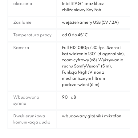
akcesoria
IntelliTAG™ oraz klucz
zbliżeniowy Key Fob
Zasilanie
wejście kamery USB (5V / 2A)
Temperatura pracy
od 0 do 45°C
Kamera
Full HD 1080p / 30 fps, Szeroki
kąt widzenia 130° (diagonalnie),
zoom cyfrowy (x8), Wykrywanie
ruchu SomfyVision™ (5 m),
Funkcja Night Vision z
mechanicznym filtrem
podczerwieni (6 m)
Wbudowana
90+ dB
syrena
Dwukierunkowa
wbudowany głośnik i mikrofon
komunikacja audio