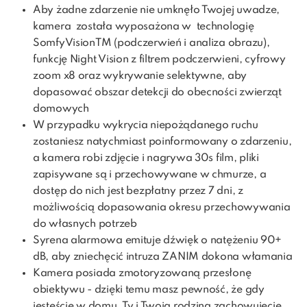
Aby żadne zdarzenie nie umknęło Twojej uwadze,
kamera została wyposażona w technologię
SomfyVisionTM (podczerwień i analiza obrazu),
funkcję Night Vision z filtrem podczerwieni, cyfrowy
zoom x8 oraz wykrywanie selektywne, aby
dopasować obszar detekcji do obecności zwierząt
domowych
W przypadku wykrycia niepożądanego ruchu
zostaniesz natychmiast poinformowany o zdarzeniu,
a kamera robi zdjęcie i nagrywa 30s film, pliki
zapisywane są i przechowywane w chmurze, a
dostęp do nich jest bezpłatny przez 7 dni, z
możliwością dopasowania okresu przechowywania
do własnych potrzeb
Syrena alarmowa emituje dźwięk o natężeniu 90+
dB, aby zniechęcić intruza ZANIM dokona włamania
Kamera posiada zmotoryzowaną przesłonę
obiektywu - dzięki temu masz pewność, że gdy
jesteście w domu, Ty i Twoja rodzina zachowujecie