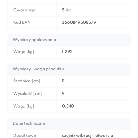
Gwarancja
5 lat
Kod EAN
3660849508579
Wymiary opakowania
Waga [kg]
1.292
Wymiary i waga produktu
Średnica [cm]
11
Wysokość [cm]
9
Waga [kg]
0,340
Dane techniczne
Dodatkowe
czujnik wibracji i otwarcia