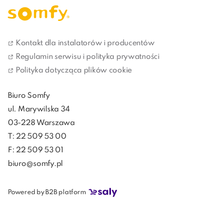
Łatwa instalacja
Połączenie z panelem zewnętrznym 2 przewodami
(do 150 m). Może być wykorzystane istniejące
Kontakt dla instalatorów i producentów
okablowanie dzwonka.
Regulamin serwisu i polityka prywatności
Kompaktowa konstrukcja.
Polityka dotycząca plików cookie
Dyskretny i atrakcyjny design przeznaczony do
małych wnętrz.
Biuro Somfy
Cienka i zgrabna konstrukcja panelu zewnętrznego
ul. Marywilska 34
dostosowana do wąskich słupków.
03-228 Warszawa
T: 22 509 53 00
F: 22 509 53 01
biuro@somfy.pl
W PAKIECIE ZNAJDUJE SIĘ:
Powered by B2B platform
Monitor V100+ (1szt.)
Panel Zewnętrzny V100+ (1 szt.)