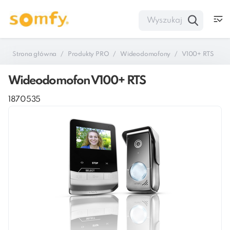
Strona główna
Produkty PRO
Wideodomofony
V100+ RTS
Wideodomofon V100+ RTS
1870535