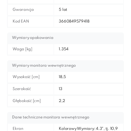
Gwarancja
5 lat
Kod EAN
3660849579418
Wymiary opakowania
Waga [kg]
1.354
Wymiary monitora wewnętrznego
Wysokość [cm]
18,5
Szerokość
13
Głębokość [cm]
2,2
Dane techniczne monitora wewnętrznego
Ekran
Kolorowy Wymiary: 4.3", tj. 10,9