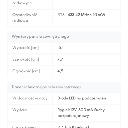
radiowych
Częstotliwość
RTS - 433,42 MHz < 10 mW
radiowa
Wymiary panelu zewnętrznego
Wysokość [cm]
15,1
Szerokość [cm]
7,7
Głębokość [cm]
4,5
Dane techniczne panelu zewnętrznegi
Widoczność w nocy
Diody LED na podczerwień
Wyjścia
Rygiel: 12V, 800 mA Suchy
bezpotencjałowy
Czas aktywacji
2, 5 lub 10 sekund