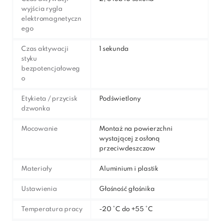
wyjścia rygla
elektromagnetyczn
ego
Czas aktywacji
1 sekunda
styku
bezpotencjałoweg
o
Etykieta / przycisk
Podświetlony
dzwonka
Mocowanie
Montaż na powierzchni
wystającej z osłoną
przeciwdeszczow
Materiały
Aluminium i plastik
Ustawienia
Głośność głośnika
Temperatura pracy
-20 °C do +55 °C