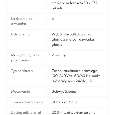
cm Rozdzielczość: 480 x 272
pikseli
Liczba melodii
6
dzwonka
Ustawienia
Wybór melodii dzwonka,
głośność melodii dzwonka,
głośno
Maksymalny czas
2 minuty
połączenia
Typ zasilacza
Zespół zasilania sieciowego:
100-240 Vac, 50/60 Hz, maks.
0,6 A Wyjście: 24Vdc, 1 A
Mocowanie
Uchwyt ścienny
Temperatura pracy
-10 °C do +55 °C
Zasięg odbioru fal
200 m w otwartym terenie