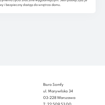
nienia życia znacznie wygodniejszym. Jeśli podłączysz je 
y i bezpieczny dostęp do wnętrza domu.
Biuro Somfy
ul. Marywilska 34
03-228 Warszawa
T: 22 509 53 00